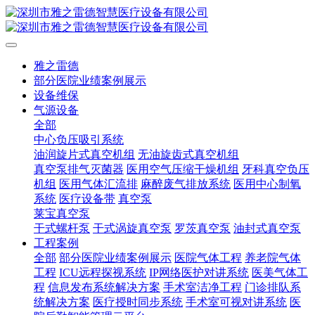
雅之雷德
部分医院业绩案例展示
设备维保
气源设备
全部
中心负压吸引系统
油润旋片式真空机组
无油旋齿式真空机组
真空泵排气灭菌器
医用空气压缩干燥机组
牙科真空负压
机组
医用气体汇流排
麻醉废气排放系统
医用中心制氧
系统
医疗设备带
真空泵
莱宝真空泵
干式螺杆泵
干式涡旋真空泵
罗茨真空泵
油封式真空泵
工程案例
全部
部分医院业绩案例展示
医院气体工程
养老院气体
工程
ICU远程探视系统
IP网络医护对讲系统
医美气体工
程
信息发布系统解决方案
手术室洁净工程
门诊排队系
统解决方案
医疗授时同步系统
手术室可视对讲系统
医