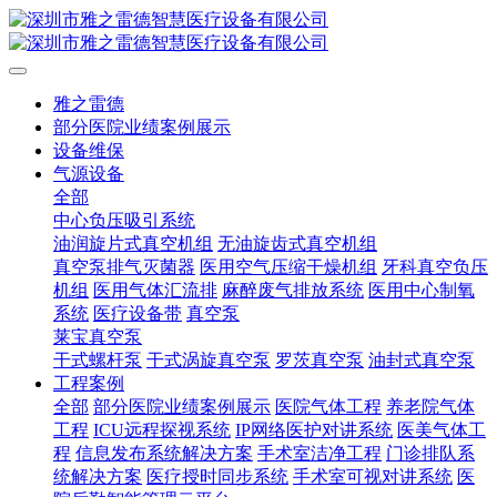
雅之雷德
部分医院业绩案例展示
设备维保
气源设备
全部
中心负压吸引系统
油润旋片式真空机组
无油旋齿式真空机组
真空泵排气灭菌器
医用空气压缩干燥机组
牙科真空负压
机组
医用气体汇流排
麻醉废气排放系统
医用中心制氧
系统
医疗设备带
真空泵
莱宝真空泵
干式螺杆泵
干式涡旋真空泵
罗茨真空泵
油封式真空泵
工程案例
全部
部分医院业绩案例展示
医院气体工程
养老院气体
工程
ICU远程探视系统
IP网络医护对讲系统
医美气体工
程
信息发布系统解决方案
手术室洁净工程
门诊排队系
统解决方案
医疗授时同步系统
手术室可视对讲系统
医