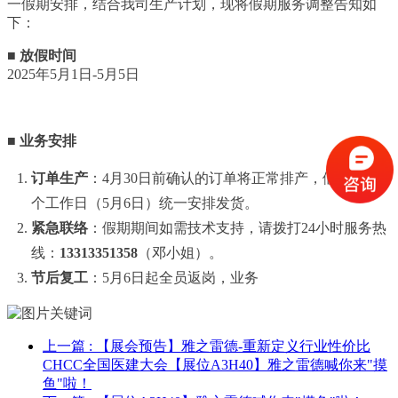
一假期安排，结合我司生产计划，现将假期服务调整告知如
下：
■ 放假时间
2025年5月1日-5月5日
■ 业务安排
订单生产
：4月30日前确认的订单将正常排产，假期后首
个工作日（5月6日）统一安排发货。
紧急联络
：假期期间如需技术支持，请拨打24小时服务热
线：
13313351358
（邓小姐）。
节后复工
：5月6日起全员返岗，业务
上一篇
: 【展会预告】雅之雷德-重新定义行业性价比
CHCC全国医建大会【展位A3H40】雅之雷德喊你来"摸
鱼"啦！