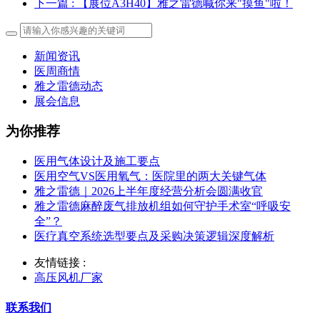
下一篇
: 【展位A3H40】雅之雷德喊你来"摸鱼"啦！
新闻资讯
医周商情
雅之雷德动态
展会信息
为你推荐
医用气体设计及施工要点
医用空气VS医用氧气：医院里的两大关键气体
雅之雷德｜2026上半年度经营分析会圆满收官
雅之雷德麻醉废气排放机组如何守护手术室“呼吸安
全”？
医疗真空系统选型要点及采购决策逻辑深度解析
友情链接 :
高压风机厂家
联系我们