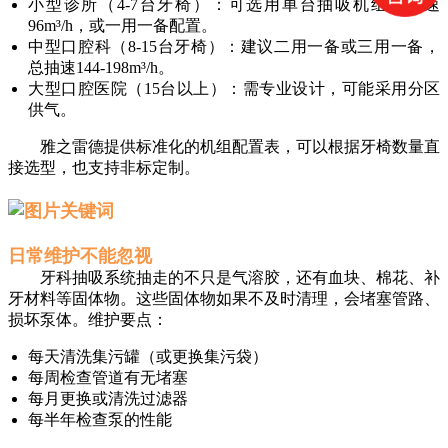
小型诊所（4-7台牙椅）：可选用单台抽吸机组，抽速
96m³/h，或一用一备配置。
中型口腔科（8-15台牙椅）：建议二用一备或三用一备，
总抽速144-198m³/h。
大型口腔医院（15台以上）：需专业设计，可能采用分区
供气。
雅之雷德提供标准化的机组配置表，可以根据牙椅数量直
接选型，也支持非标定制。
日常维护不能忽视
牙科抽吸系统抽走的不只是气溶胶，还有血块、棉花、补
牙材料等固体物。这些固体物如果不及时清理，会堵塞管路、
损坏泵体。维护要点：
每天清洗集污罐（或更换集污袋）
每周检查管道有无堵塞
每月更换或清洗过滤器
每半年检查泵的性能