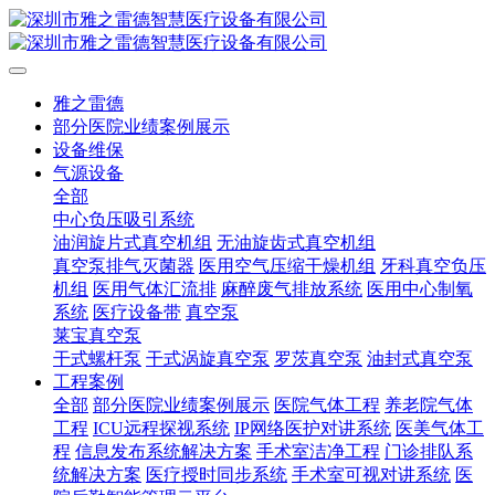
雅之雷德
部分医院业绩案例展示
设备维保
气源设备
全部
中心负压吸引系统
油润旋片式真空机组
无油旋齿式真空机组
真空泵排气灭菌器
医用空气压缩干燥机组
牙科真空负压
机组
医用气体汇流排
麻醉废气排放系统
医用中心制氧
系统
医疗设备带
真空泵
莱宝真空泵
干式螺杆泵
干式涡旋真空泵
罗茨真空泵
油封式真空泵
工程案例
全部
部分医院业绩案例展示
医院气体工程
养老院气体
工程
ICU远程探视系统
IP网络医护对讲系统
医美气体工
程
信息发布系统解决方案
手术室洁净工程
门诊排队系
统解决方案
医疗授时同步系统
手术室可视对讲系统
医