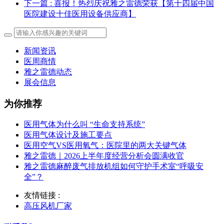
下一篇
: 喜报！热烈庆祝雅之雷德荣获【第十四届中国
医院建设十佳医用设备供应商】
新闻资讯
医周商情
雅之雷德动态
展会信息
为你推荐
医用气体为什么叫 “生命支持系统”
医用气体设计及施工要点
医用空气VS医用氧气：医院里的两大关键气体
雅之雷德｜2026上半年度经营分析会圆满收官
雅之雷德麻醉废气排放机组如何守护手术室“呼吸安
全”？
友情链接 :
高压风机厂家