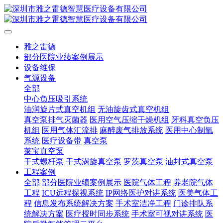
雅之雷德
部分医院业绩案例展示
设备维保
气源设备
全部
中心负压吸引系统
油润旋片式真空机组
无油旋齿式真空机组
真空泵排气灭菌器
医用空气压缩干燥机组
牙科真空负压
机组
医用气体汇流排
麻醉废气排放系统
医用中心制氧
系统
医疗设备带
真空泵
莱宝真空泵
干式螺杆泵
干式涡旋真空泵
罗茨真空泵
油封式真空泵
工程案例
全部
部分医院业绩案例展示
医院气体工程
养老院气体
工程
ICU远程探视系统
IP网络医护对讲系统
医美气体工
程
信息发布系统解决方案
手术室洁净工程
门诊排队系
统解决方案
医疗授时同步系统
手术室可视对讲系统
医