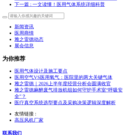
下一篇
: 一文读懂！医用气体系统详细科普
新闻资讯
医周商情
雅之雷德动态
展会信息
为你推荐
医用气体设计及施工要点
医用空气VS医用氧气：医院里的两大关键气体
雅之雷德｜2026上半年度经营分析会圆满收官
雅之雷德麻醉废气排放机组如何守护手术室“呼吸安
全”？
医疗真空系统选型要点及采购决策逻辑深度解析
友情链接 :
高压风机厂家
联系我们