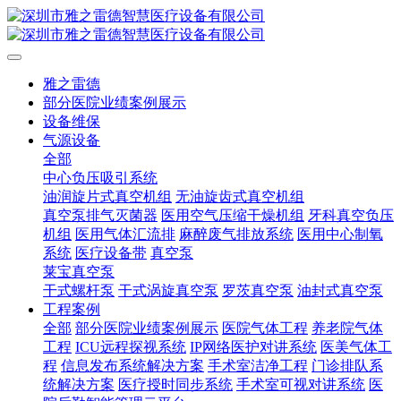
雅之雷德
部分医院业绩案例展示
设备维保
气源设备
全部
中心负压吸引系统
油润旋片式真空机组
无油旋齿式真空机组
真空泵排气灭菌器
医用空气压缩干燥机组
牙科真空负压
机组
医用气体汇流排
麻醉废气排放系统
医用中心制氧
系统
医疗设备带
真空泵
莱宝真空泵
干式螺杆泵
干式涡旋真空泵
罗茨真空泵
油封式真空泵
工程案例
全部
部分医院业绩案例展示
医院气体工程
养老院气体
工程
ICU远程探视系统
IP网络医护对讲系统
医美气体工
程
信息发布系统解决方案
手术室洁净工程
门诊排队系
统解决方案
医疗授时同步系统
手术室可视对讲系统
医