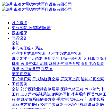
雅之雷德
部分医院业绩案例展示
设备维保
气源设备
全部
中心负压吸引系统
油润旋片式真空机组
无油旋齿式真空机组
真空泵排气灭菌器
医用空气压缩干燥机组
牙科真空负压
机组
医用气体汇流排
麻醉废气排放系统
医用中心制氧
系统
医疗设备带
真空泵
莱宝真空泵
干式螺杆泵
干式涡旋真空泵
罗茨真空泵
油封式真空泵
工程案例
全部
部分医院业绩案例展示
医院气体工程
养老院气体
工程
ICU远程探视系统
IP网络医护对讲系统
医美气体工
程
信息发布系统解决方案
手术室洁净工程
门诊排队系
统解决方案
医疗授时同步系统
手术室可视对讲系统
医