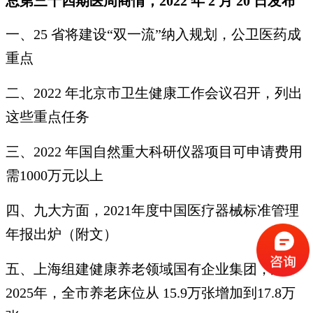
总第三⼗四期医周商情，2022 年 2 ⽉ 20 ⽇发布
⼀、25 省将建设“双⼀流”纳⼊规划，公卫医药成
重点
⼆、2022 年北京市卫⽣健康⼯作会议召开，列出
这些重点任务
三、2022 年国⾃然重⼤科研仪器项⽬可申请费⽤
需1000万元以上
四、九⼤⽅⾯，2021年度中国医疗器械标准管理
年报出炉（附⽂）
五、上海组建健康养⽼领域国有企业集团，到
2025年，全市养⽼床位从 15.9万张增加到17.8万