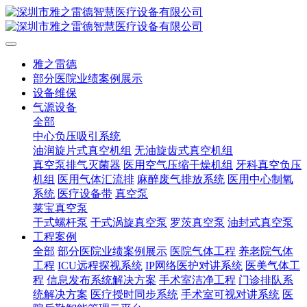
雅之雷德
部分医院业绩案例展示
设备维保
气源设备
全部
中心负压吸引系统
油润旋片式真空机组
无油旋齿式真空机组
真空泵排气灭菌器
医用空气压缩干燥机组
牙科真空负压
机组
医用气体汇流排
麻醉废气排放系统
医用中心制氧
系统
医疗设备带
真空泵
莱宝真空泵
干式螺杆泵
干式涡旋真空泵
罗茨真空泵
油封式真空泵
工程案例
全部
部分医院业绩案例展示
医院气体工程
养老院气体
工程
ICU远程探视系统
IP网络医护对讲系统
医美气体工
程
信息发布系统解决方案
手术室洁净工程
门诊排队系
统解决方案
医疗授时同步系统
手术室可视对讲系统
医