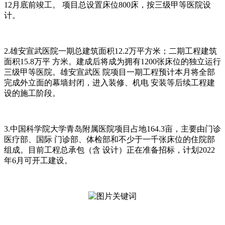
12⽉底前竣⼯。 项⽬总设置床位800床，按三级甲等医院设
计。
2.雄安宣武医院⼀期总建筑⾯积12.2万平⽅⽶；⼆期⼯程建筑
⾯积15.8万平 ⽅⽶。建成后将成为拥有1200张床位的独⽴运⾏
三级甲等医院。雄安宣武医 院项⽬⼀期⼯程预计本⽉将全部
完成外⽴⾯的幕墙封闭，进⼊装修、机电 安装等后续⼯程建
设的施⼯阶段。
3.中国科学院⼤学⻘岛附属医院项⽬占地164.3亩，主要由⻔诊
医疗部、国际 ⻔诊部、体检部和不少于⼀千张床位的住院部
组成。⽬前⼯程总承包（含 设计）正在准备招标，计划2022
年6⽉可开⼯建设。