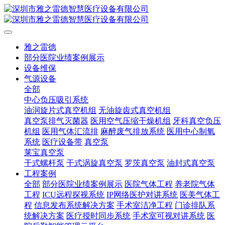
雅之雷德
部分医院业绩案例展示
设备维保
气源设备
全部
中心负压吸引系统
油润旋片式真空机组
无油旋齿式真空机组
真空泵排气灭菌器
医用空气压缩干燥机组
牙科真空负压
机组
医用气体汇流排
麻醉废气排放系统
医用中心制氧
系统
医疗设备带
真空泵
莱宝真空泵
干式螺杆泵
干式涡旋真空泵
罗茨真空泵
油封式真空泵
工程案例
全部
部分医院业绩案例展示
医院气体工程
养老院气体
工程
ICU远程探视系统
IP网络医护对讲系统
医美气体工
程
信息发布系统解决方案
手术室洁净工程
门诊排队系
统解决方案
医疗授时同步系统
手术室可视对讲系统
医