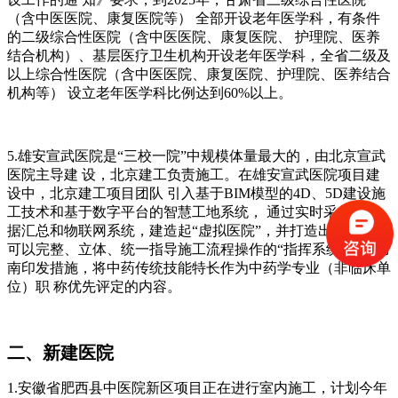
（含中医医院、康复医院等） 全部开设⽼年医学科，有条件
的⼆级综合性医院（含中医医院、康复医院、 护理院、医养
结合机构）、基层医疗卫⽣机构开设⽼年医学科，全省⼆级及
以上综合性医院（含中医医院、康复医院、护理院、医养结合
机构等） 设⽴⽼年医学科⽐例达到60%以上。
5.雄安宣武医院是“三校⼀院”中规模体量最⼤的，由北京宣武
医院主导建 设，北京建⼯负责施⼯。在雄安宣武医院项⽬建
设中，北京建⼯项⽬团队 引⼊基于BIM模型的4D、5D建设施
⼯技术和基于数字平台的智慧⼯地系统， 通过实时采集的数
据汇总和物联⽹系统，建造起“虚拟医院”，并打造出⼀ 整套
可以完整、⽴体、统⼀指导施⼯流程操作的“指挥系统”。 6.湖
南印发措施，将中药传统技能特⻓作为中药学专业（⾮临床单
位）职 称优先评定的内容。
⼆、新建医院
1.安徽省肥⻄县中医院新区项⽬正在进⾏室内施⼯，计划今年