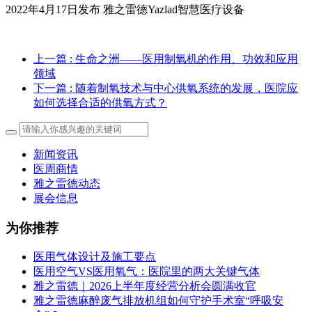
2022年4⽉17⽇发布 雅之雷德Yazlad智慧医疗设备
上一篇
: 生命之洲——医用制氧机的作用、功效和应用
领域
下一篇
: 随着制氧技术与中心供氧系统的发展，医院应
如何选择合适的供氧方式？
新闻资讯
医周商情
雅之雷德动态
展会信息
为你推荐
医用气体设计及施工要点
医用空气VS医用氧气：医院里的两大关键气体
雅之雷德｜2026上半年度经营分析会圆满收官
雅之雷德麻醉废气排放机组如何守护手术室“呼吸安