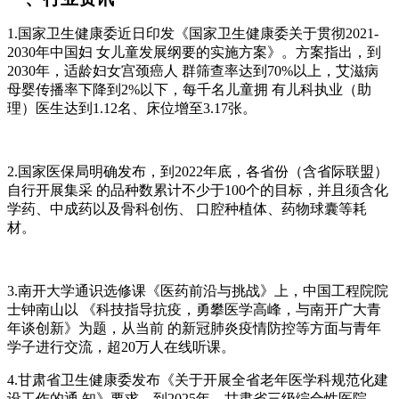
1.国家卫⽣健康委近⽇印发《国家卫⽣健康委关于贯彻2021-
2030年中国妇 ⼥⼉童发展纲要的实施⽅案》。⽅案指出，到
2030年，适龄妇⼥宫颈癌⼈ 群筛查率达到70%以上，艾滋病
⺟婴传播率下降到2%以下，每千名⼉童拥 有⼉科执业（助
理）医⽣达到1.12名、床位增⾄3.17张。
2.国家医保局明确发布，到2022年底，各省份（含省际联盟）
⾃⾏开展集采 的品种数累计不少于100个的⽬标，并且须含化
学药、中成药以及⻣科创伤、 ⼝腔种植体、药物球囊等耗
材。
3.南开⼤学通识选修课《医药前沿与挑战》上，中国⼯程院院
⼠钟南⼭以 《科技指导抗疫，勇攀医学⾼峰，与南开⼴⼤⻘
年谈创新》为题，从当前 的新冠肺炎疫情防控等⽅⾯与⻘年
学⼦进⾏交流，超20万⼈在线听课。
4.⽢肃省卫⽣健康委发布《关于开展全省⽼年医学科规范化建
设⼯作的通 知》要求，到2025年，⽢肃省三级综合性医院