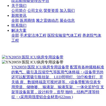
院后勤智能管理云平台
关于我们
公司简介
公司文化
荣誉资质
加入我们
新闻资讯
全部
医周商情
雅之雷德动态
展会信息
联系我们
解决方案
全部
手术室洁净工程
医院实验室气体工程
养老院气体
工程
YN20059 医院 ICU病房专用设备带
配置有各种规格标准
的氧气、吸引及压缩空气等医用气体终端；•设备带另外
还可以配置吸引瓶挂架、 LED照明灯、治疗检查灯、开
关插 座、数据终端及可视对讲等。•设备带配有仪表专
用滑道、储物篓、 输液架、输液泵架、一体化监护仪 支
架等设备装置，设计科学，造型 独特，结构严谨等特
征；•采用局强度铝合金材质(622mm )