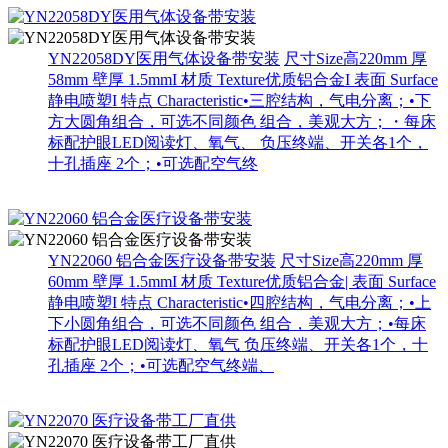
YN22058DY医用气体设备带安装
尺寸Size高220mm 厚
58mm 壁厚 1.5mmI 材质 Texture优质铝合金I 表面 Surface
静电喷塑I 特点 Characteristic•三腔结构，气电分离；•下
方大圆角组合，可选不同颜色 组合，美观大方；・每床
标配护眼LED阅读灯、氧气、 负压终端、开关各1个，
十孔插座 2个；•可选配空气终
YN22060 铝合金医疗设备带安装
尺寸Size高220mm 厚
60mm 壁厚 1.5mmI 材质 Texture优质铝合金| 表面 Surface
静电喷塑I 特点 Characteristic•四腔结构，气电分离；•上
下小圆角组合，可选不同颜色 组合，美观大方；•每床
标配护眼LED阅读灯、氧气 负压终端、开关各1个，十
孔插座 2个；•可选配空气终端、