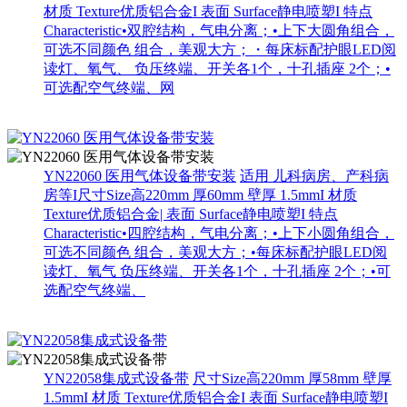
材质 Texture优质铝合金I 表面 Surface静电喷塑I 特点
Characteristic•双腔结构，气电分离；•上下大圆角组合，
可选不同颜色 组合，美观大方；・每床标配护眼LED阅
读灯、氧气、 负压终端、开关各1个，十孔插座 2个；•
可选配空气终端、网
YN22060 医用气体设备带安装
适用 儿科病房、产科病
房等I尺寸Size高220mm 厚60mm 壁厚 1.5mmI 材质
Texture优质铝合金| 表面 Surface静电喷塑I 特点
Characteristic•四腔结构，气电分离；•上下小圆角组合，
可选不同颜色 组合，美观大方；•每床标配护眼LED阅
读灯、氧气 负压终端、开关各1个，十孔插座 2个；•可
选配空气终端、
YN22058集成式设备带
尺寸Size高220mm 厚58mm 壁厚
1.5mmI 材质 Texture优质铝合金I 表面 Surface静电喷塑I