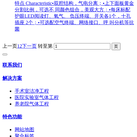
特点 Characteristic•双腔结构，气电分离；•上下面板黄金
分割比例，可选不 同颜色组合，美观大方；•每床标配
护眼LED阅读灯、氧气、 负压终端、开关各1个，十孔
插座 2个；•可选配空气终端、网络接口、呼 叫分机等抗
菌
上一页
1
2
下一页
转至第
联系我们
解决方案
手术室洁净工程
医院实验室气体工程
养老院气体工程
特色功能
网站地图
聚合标签