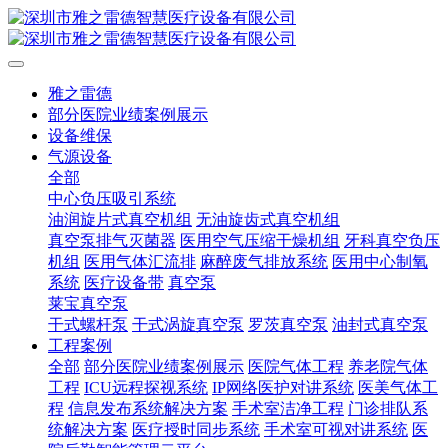
雅之雷德
部分医院业绩案例展示
设备维保
气源设备
全部
中心负压吸引系统
油润旋片式真空机组
无油旋齿式真空机组
真空泵排气灭菌器
医用空气压缩干燥机组
牙科真空负压
机组
医用气体汇流排
麻醉废气排放系统
医用中心制氧
系统
医疗设备带
真空泵
莱宝真空泵
干式螺杆泵
干式涡旋真空泵
罗茨真空泵
油封式真空泵
工程案例
全部
部分医院业绩案例展示
医院气体工程
养老院气体
工程
ICU远程探视系统
IP网络医护对讲系统
医美气体工
程
信息发布系统解决方案
手术室洁净工程
门诊排队系
统解决方案
医疗授时同步系统
手术室可视对讲系统
医