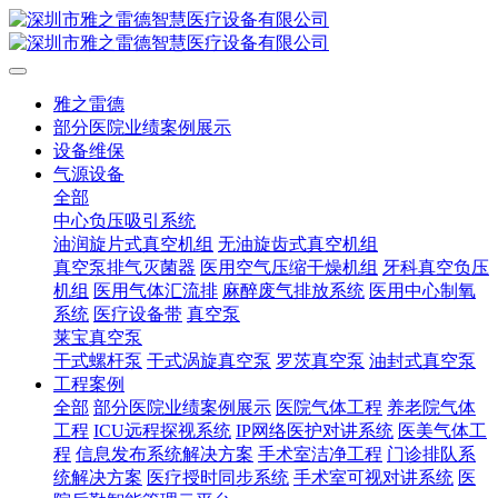
雅之雷德
部分医院业绩案例展示
设备维保
气源设备
全部
中心负压吸引系统
油润旋片式真空机组
无油旋齿式真空机组
真空泵排气灭菌器
医用空气压缩干燥机组
牙科真空负压
机组
医用气体汇流排
麻醉废气排放系统
医用中心制氧
系统
医疗设备带
真空泵
莱宝真空泵
干式螺杆泵
干式涡旋真空泵
罗茨真空泵
油封式真空泵
工程案例
全部
部分医院业绩案例展示
医院气体工程
养老院气体
工程
ICU远程探视系统
IP网络医护对讲系统
医美气体工
程
信息发布系统解决方案
手术室洁净工程
门诊排队系
统解决方案
医疗授时同步系统
手术室可视对讲系统
医