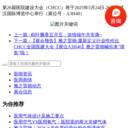
第26届医院建设大会（CHCC）将于2025年5月24日-26日在武
汉国际博览中心举行（展位号：A3H40）
上一篇
: 粽叶飘香五月五，浓情端午共安康~
下一篇
: 【展会预告】雅之雷德-重新定义行业性价比
CHCC全国医建大会【展位A3H40】雅之雷德喊你来"摸
鱼"啦！
新闻资讯
医周商情
雅之雷德动态
展会信息
为你推荐
医用气体设计及施工要点
医用空气VS医用氧气：医院里的两大关键气体
雅之雷德｜2026上半年度经营分析会圆满收官