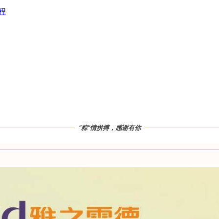
程
“粽”情拼搏，感谢有你