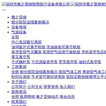
雅之雷德
部分医院业绩案例展示
设备维保
气源设备
全部
中心负压吸引系统
油润旋片式真空机组
无油旋齿式真空机组
真空泵排气灭菌器
医用空气压缩干燥机组
牙科真空负压
莱宝真空泵
干式螺杆泵
干式涡旋真空泵
罗茨真空泵
油封式真空泵
工程案例
全部
部分医院业绩案例展示
医院气体工程
养老院气体工
时同步系统
手术室可视对讲系统
医院后勤智能管理云平
关于我们
公司简介
公司文化
荣誉资质
加入我们
新闻资讯
全部
医周商情
雅之雷德动态
展会信息
联系我们