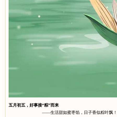
五月初五，好事接“粽”而来
——生活甜如蜜枣馅，日子香似粽叶飘